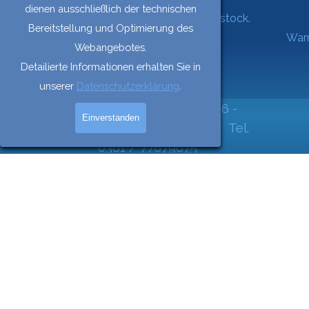
dienen ausschließlich der technischen
14. Erfüllungsort und Gerichtsstand ist Rostock.
Bereitstellung und Optimierung des
Warnemünd
Webangebotes.
Dezember 2017
Detailierte Informationen erhalten Sie in
unserer
Datenschutzerklärung
.
Deck1/Deck2 - Seestraße 16 -
Einverstanden
18119 Rostock-Warnemünde Tel.
0381 / 77879675
Zurück zum Seiteninhalt